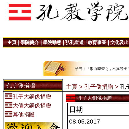
主頁
學院簡介
學院動態
弘孔宣道
教育事業
文化及出
子曰：「學而時習之，不亦說乎
孔子像捐贈
主頁 >
孔子像捐贈 >
孔
孔子大銅像捐贈
孔子大銅像捐贈
大儒大銅像捐贈
日期
其他捐贈
08.05.2017