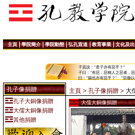
主頁
學院簡介
學院動態
弘孔宣道
教育事業
文化及出
子貢說：”君子亦有惡乎？”
子曰：”有惡：惡稱人之惡者，
曰：”賜也亦有惡乎？” ”惡徼
孔子像捐贈
主頁 >
孔子像捐贈 >
大
孔子大銅像捐贈
大儒大銅像捐贈
大儒大銅像捐贈
其他捐贈