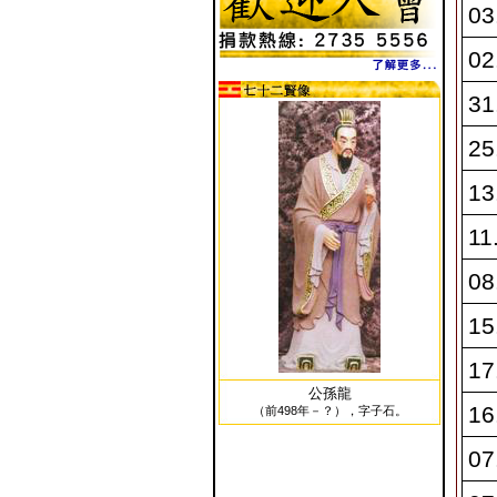
03
02
31
25
13
11
08
15
17
公孫龍
16
（前498年－？），字子石。
07