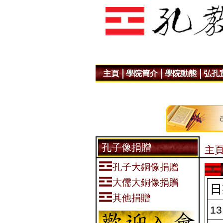
主頁
學院簡介
學院動態
弘孔
孔子像捐贈
主頁
孔子大銅像捐贈
大儒大銅像捐贈
日
其他捐贈
13