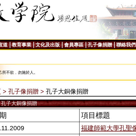
宣道
教育事業
文化及出版
會員專區
孔子像捐贈
聯絡我們
己所不欲﹐勿施於人。
 >
孔子像捐贈 >
孔子大銅像捐贈
孔子大銅像捐贈
期
項目標題
.11.2009
福建師範大學孔聖