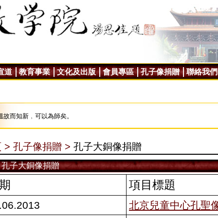
宣道
教育事業
文化及出版
會員專區
孔子像捐贈
聯絡我們
溫故而知新﹐可以為師矣。
 >
孔子像捐贈 >
孔子大銅像捐贈
孔子大銅像捐贈
期
項目標題
.06.2013
北京兒童中心孔聖