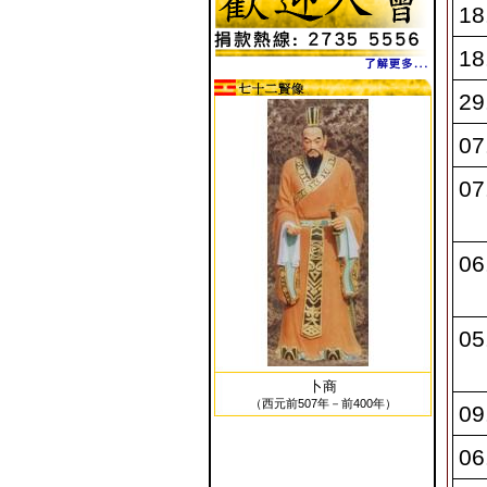
18
18
29
07
07
06
05
卜商
（西元前507年－前400年）
09
06