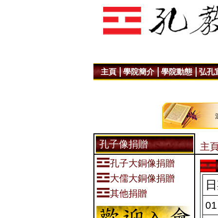
主頁
學院簡介
學院動態
弘孔
孔子像捐贈
主頁
孔子大銅像捐贈
大儒大銅像捐贈
日
其他捐贈
01