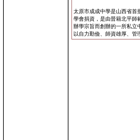
太原市成成中學是山西省首
學會捐資，是由晉籍北平師
辦學宗旨而創辦的一所私立
以自力勤儉、師資雄厚、管