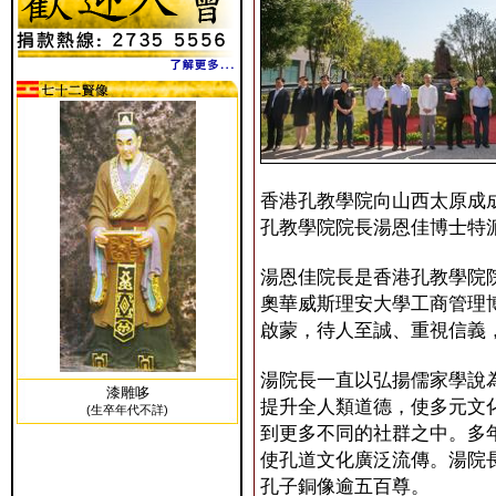
香港孔教學院向山西太原成
孔教學院院長湯恩佳博士特
湯恩佳院長是香港孔教學院
奧華威斯理安大學工商管理
啟蒙，待人至誠、重視信義
湯院長一直以弘揚儒家學說
漆雕哆
提升全人類道德，使多元文
(生卒年代不詳)
到更多不同的社群之中。多
使孔道文化廣泛流傳。湯院
孔子銅像逾五百尊。