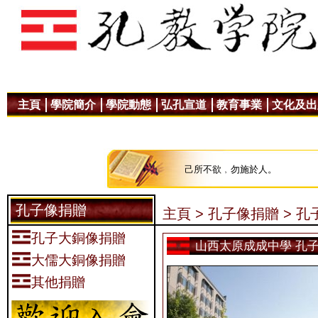
主頁
學院簡介
學院動態
弘孔宣道
教育事業
文化及出
己所不欲﹐勿施於人。
孔子像捐贈
主頁 >
孔子像捐贈 >
孔
孔子大銅像捐贈
山西太原成成中學 孔
大儒大銅像捐贈
其他捐贈