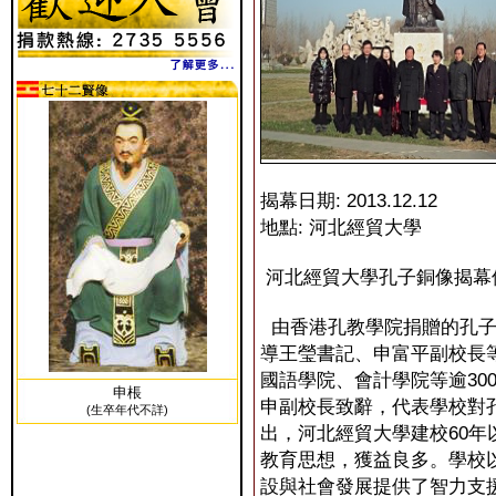
揭幕日期: 2013.12.12
地點: 河北經貿大學
河北經貿大學孔子銅像揭幕
由香港孔教學院捐贈的孔子
導王瑩書記、申富平副校長
國語學院、會計學院等逾30
申棖
申副校長致辭，代表學校對
(生卒年代不詳)
出，河北經貿大學建校60
教育思想，獲益良多。學校
設與社會發展提供了智力支