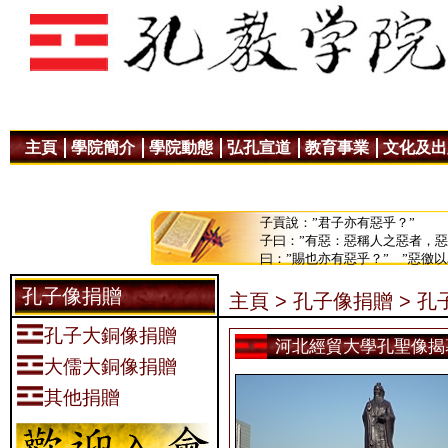
主頁
學院簡介
學院動態
弘孔宣道
教育事業
文化及出
子貢說：”君子亦有惡乎？”
子曰：”有惡：惡稱人之惡者，
曰：”賜也亦有惡乎？” ”惡徼
孔子像捐贈
主頁 >
孔子像捐贈 >
孔
孔子大銅像捐贈
河北經貿大學孔聖像揭
大儒大銅像捐贈
其他捐贈