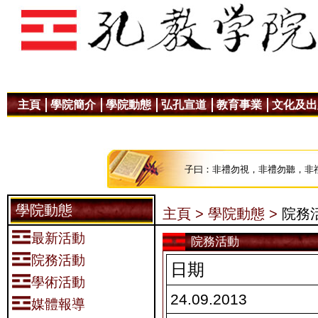
主頁
學院簡介
學院動態
弘孔宣道
教育事業
文化及出
子曰：非禮勿視，非禮勿聽，非
學院動態
主頁 >
學院動態 >
院務
最新活動
院務活動
院務活動
日期
學術活動
24.09.2013
媒體報導