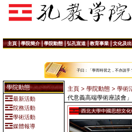
主頁
學院簡介
學院動態
弘孔宣道
教育事業
文化及出
子曰：「學而時習之，不亦說乎
學院動態
主頁 >
學院動態 >
學術活
代意義高端學術座談會
最新活動
院務活動
西北大學中國思想文化
學術活動
媒體報導