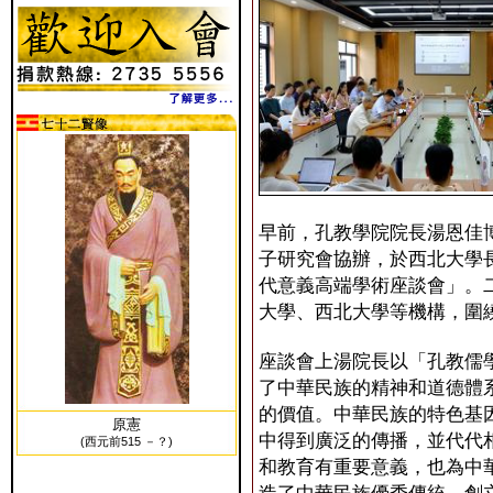
早前，孔教學院院長湯恩佳
子研究會協辦，於西北大學
代意義高端學術座談會」。
大學、西北大學等機構，圍
座談會上湯院長以「孔教儒
了中華民族的精神和道德體
的價值。中華民族的特色基
原憲
中得到廣泛的傳播，並代代
(西元前515 －？)
和教育有重要意義，也為中