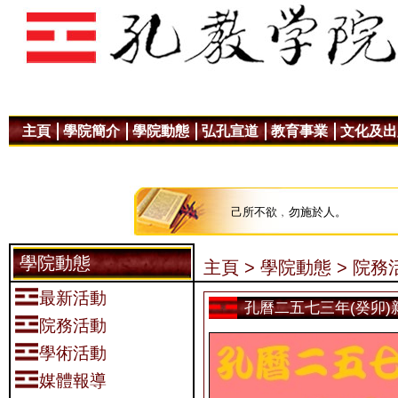
主頁
學院簡介
學院動態
弘孔宣道
教育事業
文化及出
己所不欲﹐勿施於人。
學院動態
主頁 >
學院動態 >
院務活
最新活動
孔曆二五七三年(癸卯)
院務活動
學術活動
媒體報導