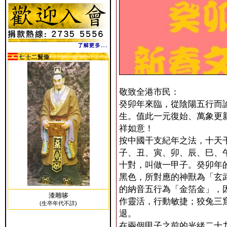
敬致全港市民：
癸卯年來臨，從陰陽五行而
生。值此一元復始、萬象更
祥如意！
按中國干支紀年之法，十天
子、丑、寅、卯、辰、巳、
十對，叫做一甲子。癸卯年
黑色，所對應的神獸為「玄
的納音五行為「金箔金」，
漆雕哆
作靈活，行動敏捷；狡兔三
(生卒年代不詳)
退。
在兩個甲子之前的光緒二十