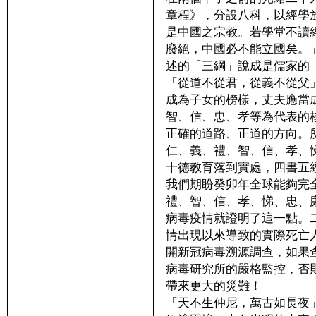
章程》，分設八科，以經學
是中國之宗教。若學堂不讀
廢絕，中國必不能立國矣。
述的「三綱」說成是儒家的
「從道不從君，從義不從父
成為子女的榜樣，丈夫應當
智、信、忠、孝等為代表的
正確的道路、正道的方向。
仁、義、禮、智、信、孝、
十德教育落到實處，四書五
我們期盼癸卯年全球能夠完
禮、智、信、孝、悌、忠、
病毒疫情就證明了這一點。
情出現以來導致的實際死亡
開新冠病毒溯源調查，如果
病毒研究所的嚴格監控，否
帶來更大的災難！
「天不生仲尼，萬古如長夜