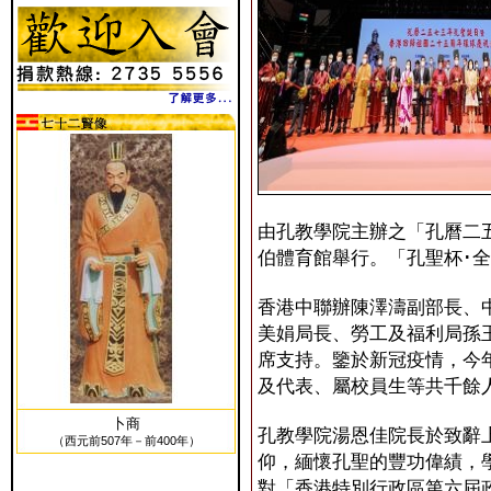
由孔教學院主辦之「孔曆二
伯體育館舉行。「孔聖杯･
香港中聯辦陳澤濤副部長、
美娟局長、勞工及福利局孫
席支持。鑒於新冠疫情，今
及代表、屬校員生等共千餘
卜商
孔教學院湯恩佳院長於致辭
（西元前507年－前400年）
仰，緬懷孔聖的豐功偉績，
對「香港特別行政區第六屆