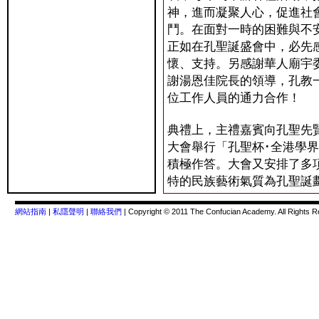
神，進而凝聚人心，促進社
鬥。在面對一時的困難與不
正如在孔聖誕盛會中，必先
懷、支持。另感謝華人廟宇
謝湯恩佳院長的領導，孔教
位工作人員的通力合作！
典禮上，主禮嘉賓向孔聖先
大會舉行「孔聖杯･全港學
積極作答。大會又安排了多
特的民族藝術氣質為孔聖誕
網站指南
|
私隱聲明
|
聯絡我們
| Copyright © 2011 The Confucian Academy. All Rights R