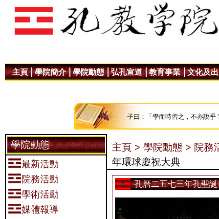
主頁
學院簡介
學院動態
弘孔宣道
教育事業
文化及出
子曰：「學而時習之，不亦說乎
學院動態
主頁 >
學院動態 >
院務活
年環球慶祝大典
最新活動
院務活動
孔曆二五七三年孔聖誕
學術活動
媒體報導