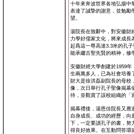
十年來奔波世界各地弘揚中
表達了誠摯的謝意，並勉勵
望。
湯院長在致辭中，對安徽財
力學好儒家文化，將來成長
起爲這一尊高達3.3米的孔
能承繼古聖先賢的精神，修
安徽財經大學創建於1959
生兩萬多人，已為社會培養
財大是徐洪磊副院長的母校
像，次日舉行孔子聖像揭幕
待，並觀賞了該校組織的「
揭幕禮後，湯恩佳院長又應
自身成長、成功的經歷，向
下，一定要讀孔子的書，努
得良好效果。在互動問答環