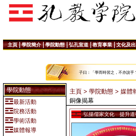
主頁
學院簡介
學院動態
弘孔宣道
教育事業
文化及出
子曰：「學而時習之，不亦說乎
學院動態
主頁 >
學院動態 >
媒體報
銅像揭幕
最新活動
院務活動
弘揚儒家文化 提升道
學術活動
媒體報導