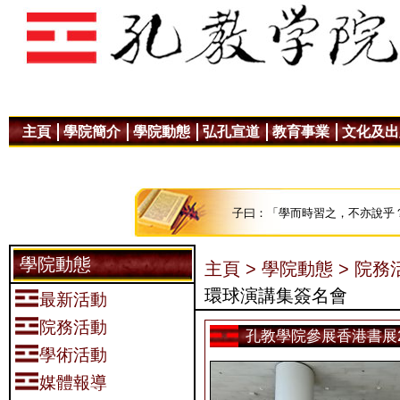
主頁
學院簡介
學院動態
弘孔宣道
教育事業
文化及出
子曰：「學而時習之，不亦說乎
學院動態
主頁 >
學院動態 >
院務活
環球演講集簽名會
最新活動
院務活動
孔教學院參展香港書展2
學術活動
媒體報導