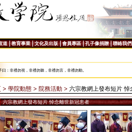
宣道
教育事業
文化及出版
會員專區
孔子像捐贈
聯絡我們
子曰：非禮勿視，非禮勿聽，非禮勿言，非禮勿動。
 >
學院動態 >
院務活動 >
六宗教網上發布短片 悼
六宗教網上發布短片 悼念離世新冠患者