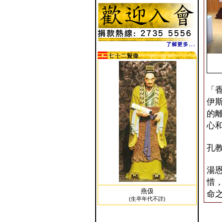
「
伊
的
心
孔
湯
惜
燕伋
命
(生卒年代不詳)