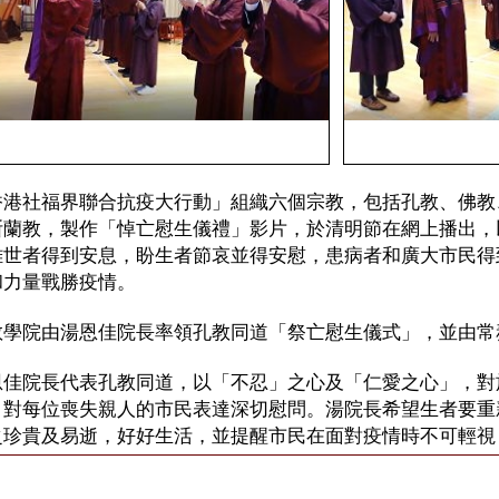
香港社福界聯合抗疫大行動」組織六個宗教，包括孔教、佛教
斯蘭教，製作「悼亡慰生儀禮」影片，於清明節在網上播出，
離世者得到安息，盼生者節哀並得安慰，患病者和廣大市民得
和力量戰勝疫情。
教學院由湯恩佳院長率領孔教同道「祭亡慰生儀式」，並由常
恩佳院長代表孔教同道，以「不忍」之⼼及「仁愛之⼼」，對
，對每位喪失親⼈的市⺠表達深切慰問。湯院長希望⽣者要重
之珍貴及易逝，好好⽣活，並提醒市⺠在⾯對疫情時不可輕視