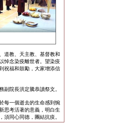
、道教、天主教、基督教和
以悼念染疫離世者。望染疫
到祝福和鼓勵，大家增添信
務副院長洪定騰恭讀祭文。
於每⼀個逝去的⽣命感到惋
新思考活著的意義，明⽩⽣
，須同⼼同德，團結抗疫。