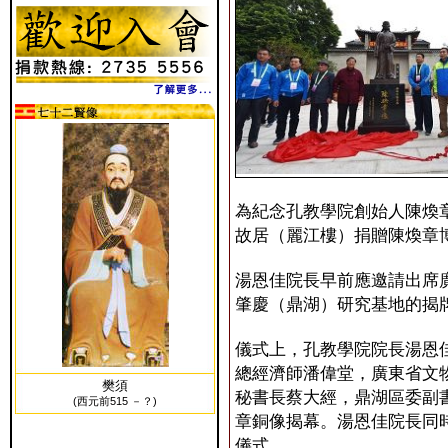
為紀念孔教學院創始人陳煥
故居（麗江樓）捐贈陳煥章
湯恩佳院長早前應邀請出席
肇慶（鼎湖）研究基地的揭
儀式上，孔教學院院長湯恩
總經濟師潘偉堂，廣東省文
樊須
秘書長蔡大經，鼎湖區委副
(西元前515 －？)
章銅像揭幕。湯恩佳院長同
儀式。