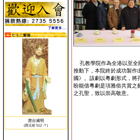
孔教學院作為全港以至全國
推動下，本院終於成功製作
國》。該劇以粵劇形式，將
盼能借粵劇是項雅俗共賞之
之孔聖，致以崇高敬意。
澹台滅明
(西元前 512 -? )