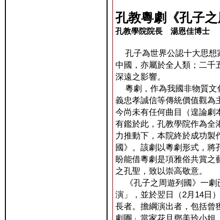
孔教粵劇《孔子之
孔教學院院長 湯恩佳博士
孔子為世界公認十大思想家
中國，亦屬於全人類；二千
深遠之影響。
粵劇，作為我國非物質文化
義忠孝誠信等傳統價值觀為
今尚未有任何曲目（遑論劇
有鑑於此，孔教學院作為全
力推動下，本院終於成功製
國》。該劇以粵劇形式，將
盼能借粵劇是項雅俗共賞之
之孔聖，致以崇高敬意。
《孔子之周遊列國》一劇已
演」，並於翌日（2月14
長者。擔綱演出者，包括曾
劇團」當家花旦鄧美玲小姐