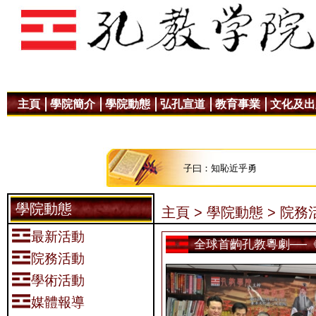
主頁
學院簡介
學院動態
弘孔宣道
教育事業
文化及出
子曰：知恥近乎勇
學院動態
主頁 >
學院動態 >
院務活
最新活動
全球首齣孔教粵劇──
院務活動
學術活動
媒體報導