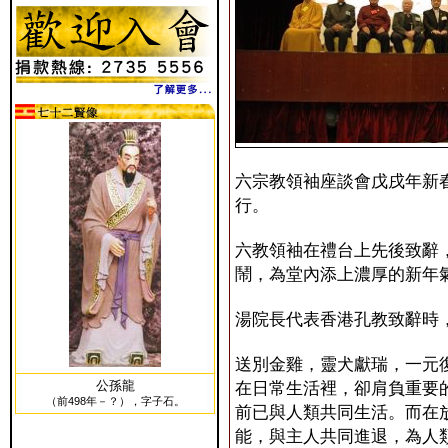
六宗教領袖座談會戊戌年新
行。
六教領袖在禮台上先後致辭
鬧，為堂內添上濃厚的新年
湯院長代表香港孔教致辭時
送別金雞，靈犬獻瑞，一元
公孫龍
在日常生活裡，卻肩負重要
（前498年－？），字子石。
前已與人類共同生活。而在
能，與主人共同進退，為人