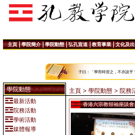
主頁
學院簡介
學院動態
弘孔宣道
教育事業
文化及出
子曰：「學而時習之，不亦說乎
學院動態
主頁 >
學院動態 >
院務活
最新活動
香港六宗教領袖座談會
院務活動
學術活動
媒體報導