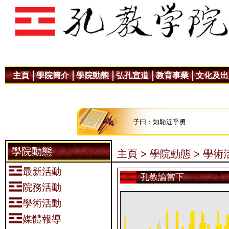
主頁
學院簡介
學院動態
弘孔宣道
教育事業
文化及出
子曰：知恥近乎勇
學院動態
主頁 >
學院動態 >
學術活
最新活動
孔教論當下
院務活動
學術活動
媒體報導