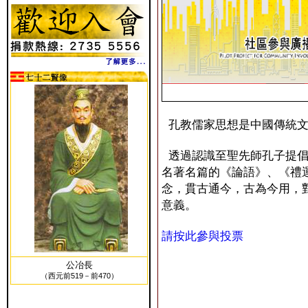
孔教儒家思想是中國傳統文
透過認識至聖先師孔子提倡
名著名篇的《論語》、《禮
念，貫古通今，古為今用，
意義。
請按此參與投票
公冶長
（西元前519－前470）