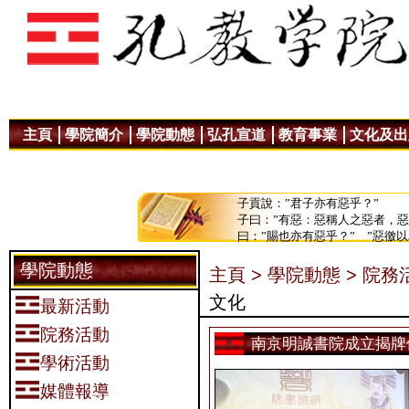
主頁
學院簡介
學院動態
弘孔宣道
教育事業
文化及出
子貢說：”君子亦有惡乎？”
子曰：”有惡：惡稱人之惡者，
曰：”賜也亦有惡乎？” ”惡徼
學院動態
主頁 >
學院動態 >
院務活
文化
最新活動
院務活動
南京明誠書院成立揭牌
學術活動
媒體報導