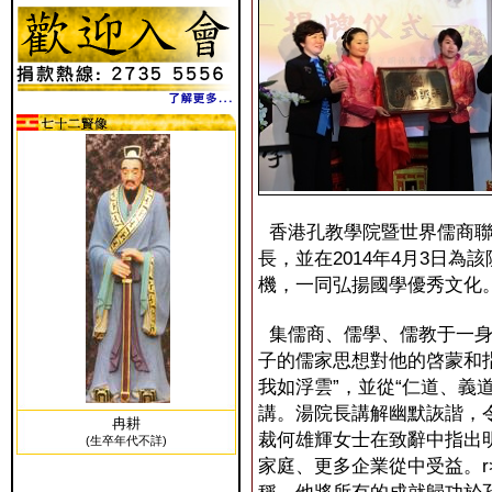
香港孔教學院暨世界儒商聯
長，並在2014年4月3日
機，一同弘揚國學優秀文化
集儒商、儒學、儒教于一身
子的儒家思想對他的啓蒙和
我如浮雲”，並從“仁道、義
講。湯院長講解幽默詼諧，
冉耕
裁何雄輝女士在致辭中指出
(生卒年代不詳)
家庭、更多企業從中受益。r