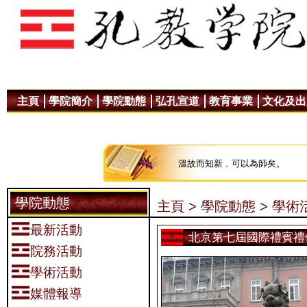
主頁
學院簡介
學院動態
弘孔宣道
教育事業
文化及出
溫故而知新﹐可以為師矣。
學院動態
主頁 >
學院動態 >
學術活
最新活動
北京第七屆國際禮賓禮
院務活動
學術活動
媒體報導