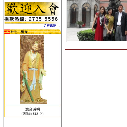
澹台滅明
(西元前 512 -? )