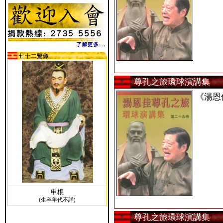
尊孔之旅環球演講集
《湯恩
申棖
(生卒年代不詳)
尊孔之旅環球演講集