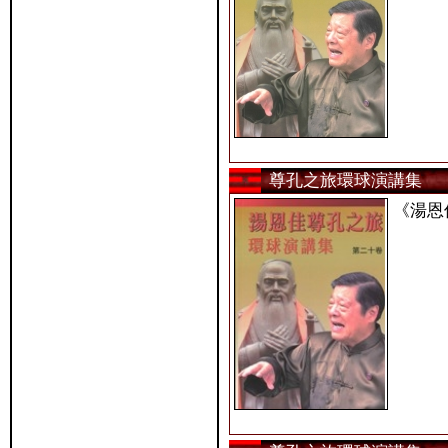
尊孔之旅環球演講集
《湯恩