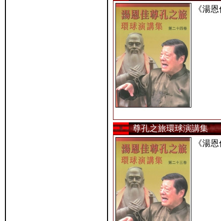
《湯恩
尊孔之旅環球演講集
《湯恩