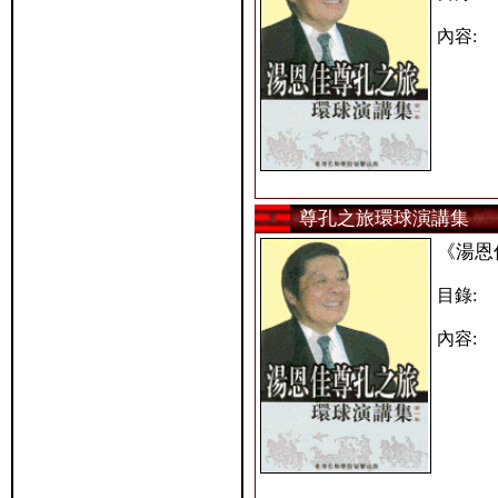
內容:
尊孔之旅環球演講集
《湯恩
目錄:
內容: