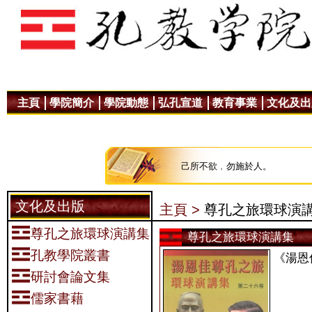
主頁
學院簡介
學院動態
弘孔宣道
教育事業
文化及出
己所不欲﹐勿施於人。
文化及出版
主頁 >
尊孔之旅環球演
尊孔之旅環球演講集
尊孔之旅環球演講集
孔教學院叢書
《湯恩
研討會論文集
儒家書藉