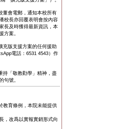
校董會電郵，通知本校所有
潘校長亦回覆表明會按內容
家長及時獲得最新資訊，本
援方案。
擴充版支援方案的任何援助
p電話：6531 4543）作
秉持「敬教勸學」精神，盡
的句號。
於教育條例，本院未能提供
長，改爲以實報實銷形式向