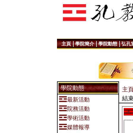
主頁
學院簡介
學院動態
弘孔
學院動態
主頁
結
最新活動
院務活動
學術活動
助
媒體報導