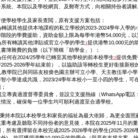
子系統、本院以及學校網頁、及郵寄方式，向相關持份者講解
方便學校學生及家長查閲，原有支援方案包括：
 為轉讀其他提供本地課程的私立學校的2023-2024學年入
學階段的學費援助，資助金額上限為每學年港幣54,000元，
 為所有轉讀其他津貼或官立小學的學生
提供港幣10,000
1
及書簿雜費的負擔（以下簡稱「助學金」）；
 為任何在2024/25學年已轉至其他學校的前本校學生
提供免費補
2
2025-2026學年結束前），以協助該等轉校生更好銜接新校
. 孔教學院已與同區友校嗇色園主辦可立小學、天主教伍華小
智小學達成共識，2023/24學年本校小一至小四的學生，可在2
讀；
 成立專責過渡督導委員會，並設立支援熱線（WhatsApp電話：6
進情況，確保每一位學生均可順利過渡至合適學校。
持本院以本校學生和家長的福祉為最大依歸，為更全面照
慎重考慮及聽取不同持份者的意見後，本院在2025年11月的
，所有選擇留在本校完成2025-2026學年的學生(2025-2
除外)，均可獲得港幣10,000元的助學金（與原有支援方案