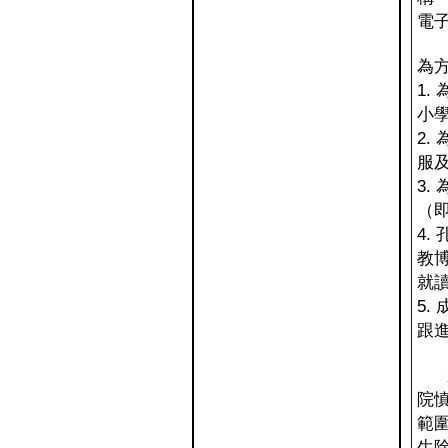
電
為
1.
小
2.
服
3.
（即
4
教博
就
5.
跟
秉
院
範圍
生