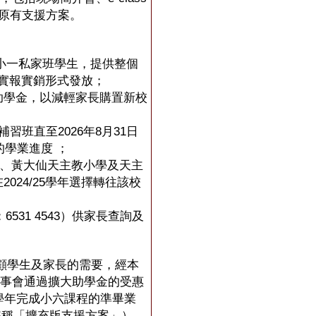
原有支援方案。
學的小一私家班學生，提供整個
以實報實銷形式發放；
元的助學金，以減輕家長購置新校
習班直至2026年8月31日
的學業進度 ；
學、黃大仙天主教小學及天主
024/25學年選擇轉往該校
531 4543）供家長查詢及
顧學生及家長的需要，經本
董事會通過擴大助學金的受惠
026學年完成小六課程的準畢業
，統稱「擴充版支援方案」）。