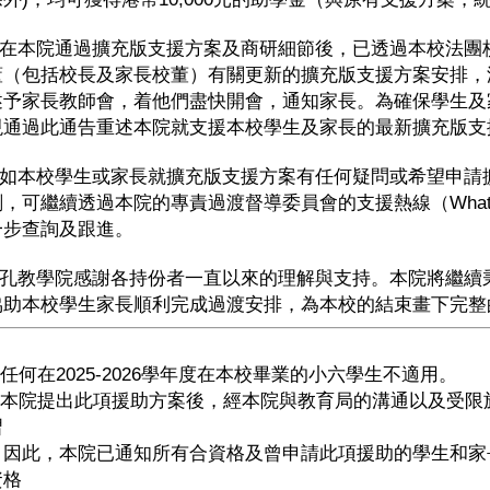
本院通過擴充版支援方案及商研細節後，已透過本校法團
董（包括校長及家長校董）有關更新的擴充版支援方案安排，
述予家長教師會，着他們盡快開會，通知家長。為確保學生及
現通過此通告重述本院就支援本校學生及家長的最新擴充版支
本校學生或家長就擴充版支援方案有任何疑問或希望申請
，可繼續透過本院的專責過渡督導委員會的支援熱線（WhatsAp
一步查詢及跟進。
教學院感謝各持份者一直以來的理解與支持。本院將繼續
協助本校學生家長順利完成過渡安排，為本校的結束畫下完整
任何在2025-2026學年度在本校畢業的小六學生不適用。
本院提出此項援助方案後，經本院與教育局的溝通以及受限
習
。因此，本院已通知所有合資格及曾申請此項援助的學生和家
資格