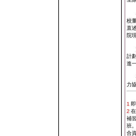
在
校
直
院
如
計劃
進
孔
力
1
即
2
在
補
班
合