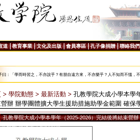
宣道
教育事業
文化及出版
會員專區
孔子像捐贈
聯絡我們
子曰：「學而時習之，不亦說乎？有朋自遠方來，不亦樂乎？人不知而不慍，
 >
學院動態 >
最新活動 >
孔教學院大成小學本學年（
束營辦 辦學團體擴大學生援助措施助學金範圍 確保
孔教學院大成小學本學年（2025-2026）完結後將結束營
學金範圍 確保學生順利過渡