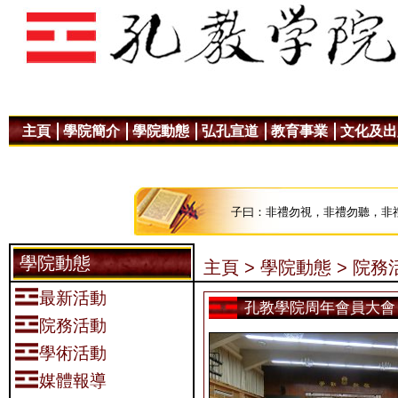
主頁
學院簡介
學院動態
弘孔宣道
教育事業
文化及出
子曰：非禮勿視，非禮勿聽，非
學院動態
主頁 >
學院動態 >
院務活
最新活動
孔教學院周年會員大會
院務活動
學術活動
媒體報導