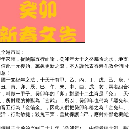
致全港市民：
卯年來臨，從陰陽五行而論，癸卯年天干之癸屬陰之水，地支
。值此一元復始、萬象更新之際，本人謹代表香港孔教全體同
如意！
中國干支紀年之法，十天干有甲、乙、丙、丁、戊、己、庚、
、丑、寅、卯、辰、巳、午、未、申、酉、戌、亥，兩者組合
對，叫做一甲子。癸卯年的「卯」對應十二生肖是「兔」，天
色，所對應的神獸為「玄武」，所以，癸卯年也稱為「黑兔年
納音五行為「金箔金」，因此人們把癸卯年稱之為「金兔年」
靈活，行動敏捷；狡兔三窟，善於保護自己，應對外部危機能
。
兩個甲子之前的光緒二十九年（癸卯年），由儒者張之洞、張