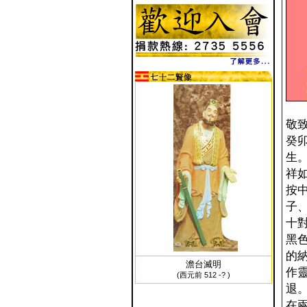
敬
癸
生
祥
按
子
十
黑
的
澹台滅明
作
(西元前 512 -? )
退
在