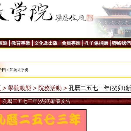
宣道
教育事業
文化及出版
會員專區
孔子像捐贈
聯絡我們
子曰：知恥近乎勇
 >
學院動態 >
院務活動 >
孔曆二五七三年(癸卯)
孔曆二五七三年(癸卯)新春文告