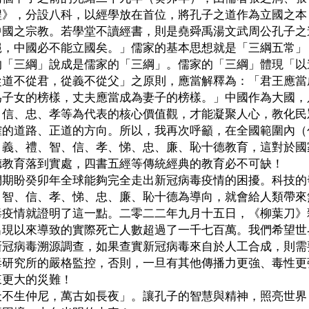
程》，分設八科，以經學放在首位，將孔子之道作為立國之本
中國之宗教。若學堂不讀經書，則是堯舜禹湯文武周公孔子之
絕，中國必不能立國矣。」儒家的基本思想就是「三綱五常」
的「三綱」說成是儒家的「三綱」。儒家的「三綱」體現「以
從道不從君，從義不從父」之原則，應當解釋為：「君王應當
為子女的榜樣，丈夫應當成為妻子的榜樣。」中國作為大國，
、信、忠、孝等為代表的核心價值觀，才能凝聚人心，教化民
確的道路、正道的方向。所以，我再次呼籲，在全國範圍內（
、義、禮、智、信、孝、悌、忠、廉、恥十德教育，這對於國
德教育落到實處，四書五經等傳統經典的教育必不可缺！
們期盼癸卯年全球能夠完全走出新冠病毒疫情的困擾。科技的
、智、信、孝、悌、忠、廉、恥十德為導向，就會給人類帶來
毒疫情就證明了這一點。二零二二年九月十五日，《柳葉刀》
出現以來導致的實際死亡人數超過了一千七百萬。我們希望世
新冠病毒溯源調查，如果查實新冠病毒來自於人工合成，則需
毒研究所的嚴格監控，否則，一旦有其他傳播力更強、毒性更
來更大的災難！
天不生仲尼，萬古如長夜」。讓孔子的智慧與精神，照亮世界