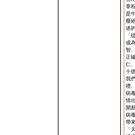
章
是
廢
述
「
成
智
正
仁
十
我
禮
病
情
開
病
帶
「