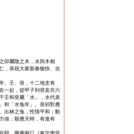
之卯屬陰之木，水與木相
仁，恭祝大家新春愉快、吉
辛、壬、癸，十二地支有
在一起，從甲子到癸亥共六
干壬和癸屬「水」，水代表
」和「水兔年」。癸卯對應
。出林之兔，性情平和；動
力強；順應天時，有進有
百熙、榮慶擬訂《奏定學堂