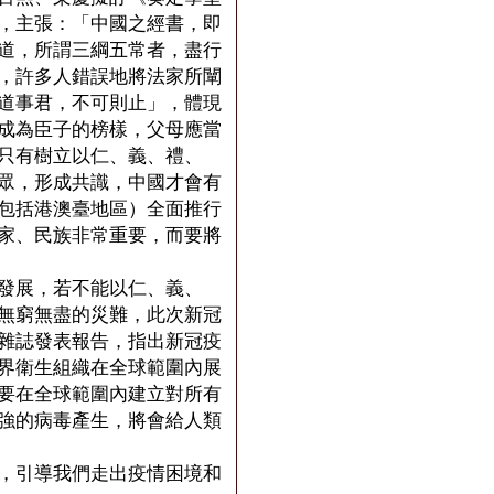
，主張：「中國之經書，即
道，所謂三綱五常者，盡行
，許多人錯誤地將法家所闡
道事君，不可則止」，體現
成為臣子的榜樣，父母應當
只有樹立以仁、義、禮、
眾，形成共識，中國才會有
包括港澳臺地區）全面推行
家、民族非常重要，而要將
發展，若不能以仁、義、
無窮無盡的災難，此次新冠
雜誌發表報告，指出新冠疫
界衛生組織在全球範圍內展
要在全球範圍內建立對所有
強的病毒產生，將會給人類
，引導我們走出疫情困境和