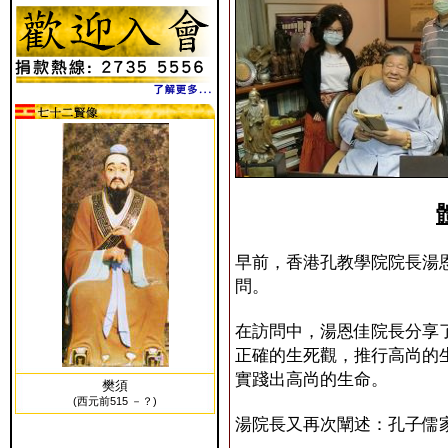
早前，香港孔教學院院長湯
問。
在訪問中，湯恩佳院長分享
正確的生死觀，推行高尚的
實踐出高尚的生命。
樊須
(西元前515 －？)
湯院長又再次闡述：孔子儒