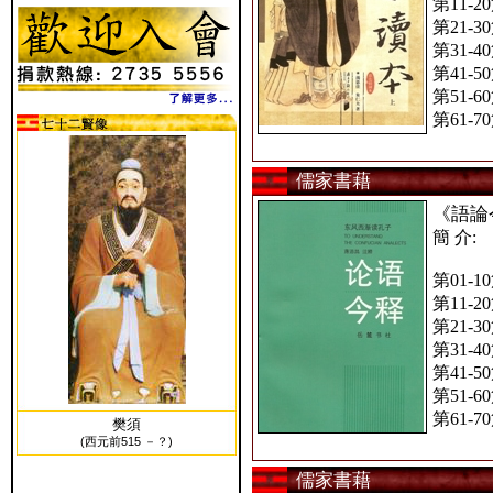
第11-2
第21-3
第31-4
第41-5
第51-6
第61-7
儒家書藉
《語論
簡 介:
第01-1
第11-2
第21-3
第31-4
第41-5
第51-6
第61-7
樊須
(西元前515 －？)
儒家書藉