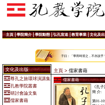
主頁
學院簡介
學院動態
弘孔宣道
教育事業
文化及出
子曰：「學而時習之，不亦說乎
文化及出版
主頁 >
儒家書藉
尊孔之旅環球演講集
儒家書藉
孔教學院叢書
《孔子
簡 介:
研討會論文集
儒家書藉
第01-1