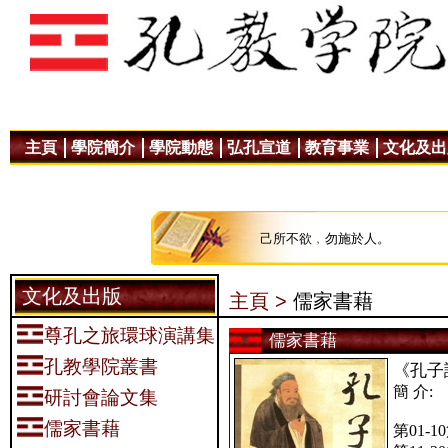
主頁
學院簡介
學院動態
弘孔宣道
教育事業
文化及出
己所不欲﹐勿施於人。
文化及出版
主頁 >
儒家書藉
尊孔之旅環球演講集
儒家書藉
孔教學院叢書
《孔子
簡 介:
研討會論文集
儒家書藉
第01-1