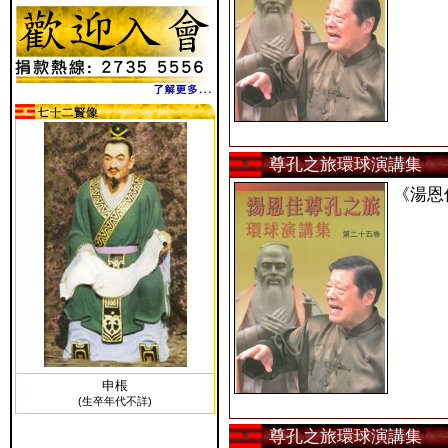
尊孔之旅環球演講集
《湯恩
申棖
(生卒年代不詳)
尊孔之旅環球演講集