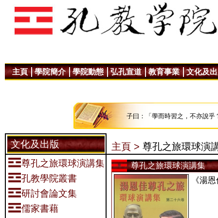
主頁
學院簡介
學院動態
弘孔宣道
教育事業
文化及出
子曰：「學而時習之，不亦說乎
文化及出版
主頁 >
尊孔之旅環球演
尊孔之旅環球演講集
尊孔之旅環球演講集
孔教學院叢書
《湯恩
研討會論文集
儒家書藉