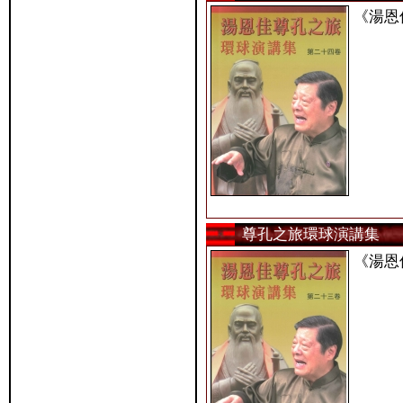
《湯恩
尊孔之旅環球演講集
《湯恩