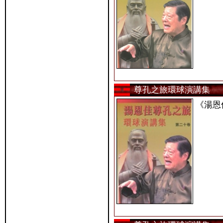
尊孔之旅環球演講集
《湯恩