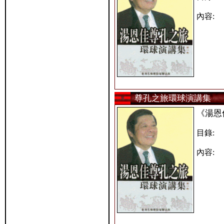
內容:
尊孔之旅環球演講集
《湯恩
目錄:
內容: